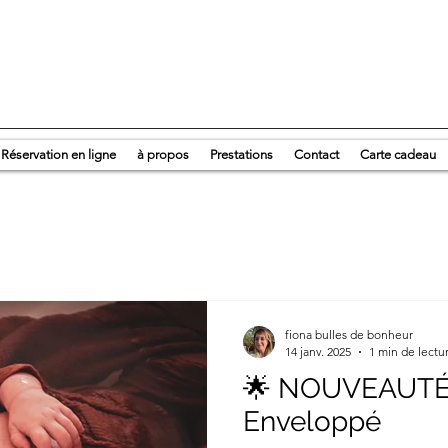
Réservation en ligne
à propos
Prestations
Contact
Carte cadeau
fiona bulles de bonheur
14 janv. 2025
1 min de lectu
🌟 NOUVEAUTÉ :
Enveloppé