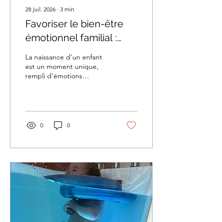
28 juil. 2026
∙
3
min
Favoriser le bien-être
émotionnel familial :
prendre soin de la mère
La naissance d’un enfant
et du bébé
est un moment unique,
rempli d’émotions
intenses. Je sais combien il
est important de veiller à
favoriser le bien-être de la
mère et du bébé
0
0