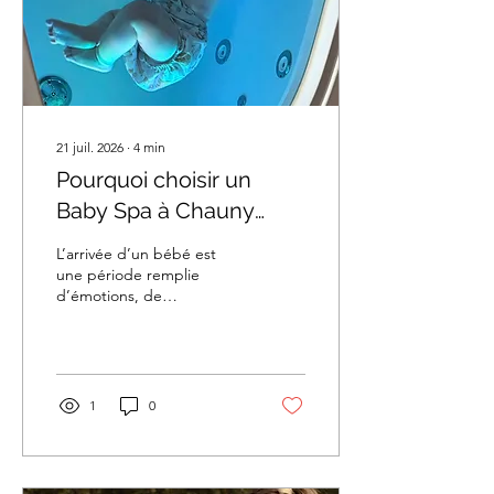
21 juil. 2026
∙
4
min
Pourquoi choisir un
Baby Spa à Chauny
pour accompagner le
L’arrivée d’un bébé est
bien-être de votre bébé
une période remplie
d’émotions, de
?
découvertes et de grands
changements. Entre les
premiers sourires,
1
0