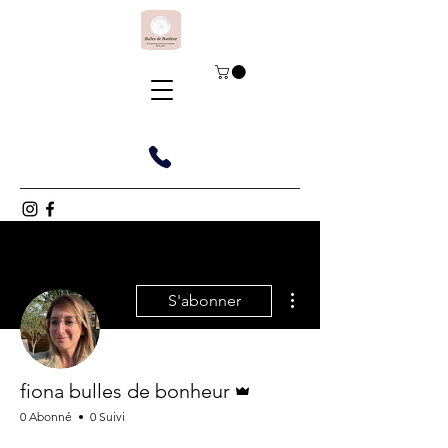
Plus d'actions
S'abonner
Administrateur
fiona bulles de bonheur
0 Abonné
0 Suivi