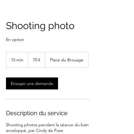
Shooting photo
En option
70
euros
15 min
1
70 €
Place du Brouage
5
m
i
n
Envoyer une demande
Description du service
Shooting photos pendant la séance du bain
enveloppé, par Cindy de Pose