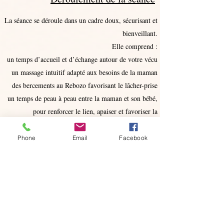
La séance se déroule dans un cadre doux, sécurisant et
bienveillant.
Elle comprend :
un temps d’accueil et d’échange autour de votre vécu
un massage intuitif adapté aux besoins de la maman
des bercements au Rebozo favorisant le lâcher-prise
un temps de peau à peau entre la maman et son bébé,
pour renforcer le lien, apaiser et favoriser la
connexion
un moment de calme et d’intégration en fin de séance
Phone
Email
Facebook
Le soin dure environ 1 heure, mais je bloque 2 heures
au total afin de respecter votre rythme, celui de votre
bébé et de ne pas avoir de contrainte de temps.
Chaque soin est entièrement personnalisé selon vos
besoins du moment.