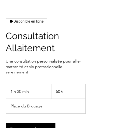
Disponible en ligne
Consultation
Allaitement
Une consultation personnalisée pour allier
maternité et vie professionnelle
sereinement
50
euros
1 h 30 min
1
50 €
3
0
Place du Brouage
m
i
n