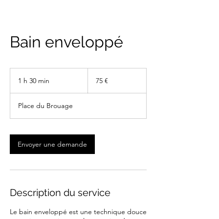
Bain enveloppé
75
euros
1 h 30 min
1
75 €
3
0
Place du Brouage
m
i
n
Envoyer une demande
Description du service
Le bain enveloppé est une technique douce