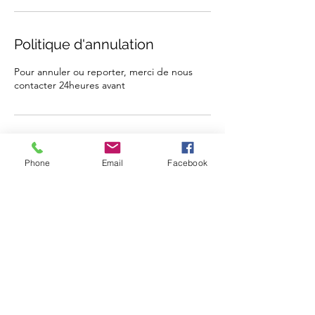
Politique d'annulation
Pour annuler ou reporter, merci de nous
contacter 24heures avant
Coordonnées
Phone
Email
Facebook
8 Place du Brouage, Chauny, France
0607653021
bullesdebonheur02@gmail.com
Naviguation