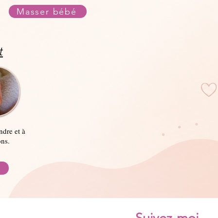
Masser bébé
t
ndre et à
ns.