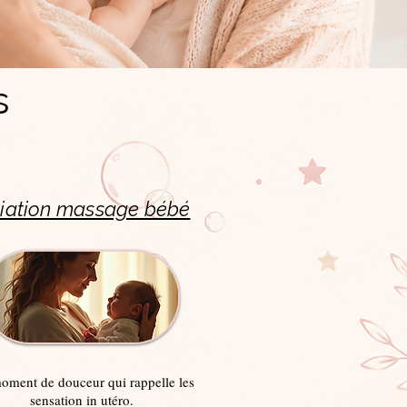
s
itiation massage bébé
ment de douceur qui rappelle les
sensation in utéro.