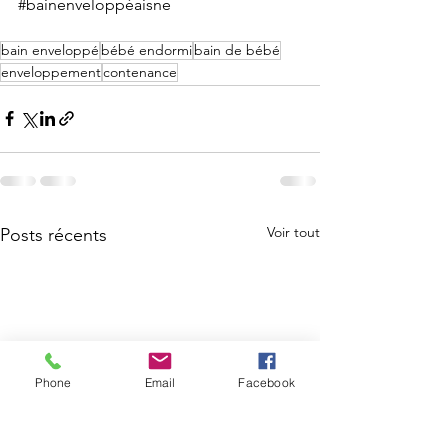
#bainenveloppéaisne
bain enveloppé
bébé endormi
bain de bébé
enveloppement
contenance
Voir tout
Posts récents
Phone
Email
Facebook